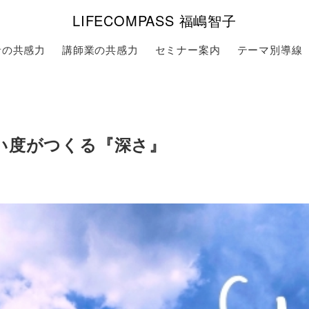
LIFECOMPASS 福嶋智子
者の共感力
講師業の共感力
セミナー案内
テーマ別導線
い度がつくる『深さ』