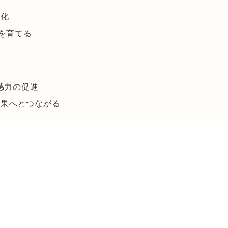
文化
を育てる
感力の促進
成果へとつながる