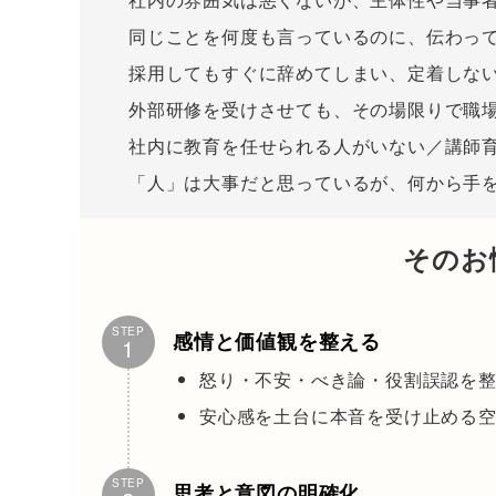
同じことを何度も言っているのに、伝わっ
採用してもすぐに辞めてしまい、定着しな
外部研修を受けさせても、その場限りで職
社内に教育を任せられる人がいない／講師
「人」は大事だと思っているが、何から手
そのお
STEP
感情と価値観を整える
1
怒り・不安・べき論・役割誤認を
安心感を土台に本音を受け止める
STEP
思考と意図の明確化