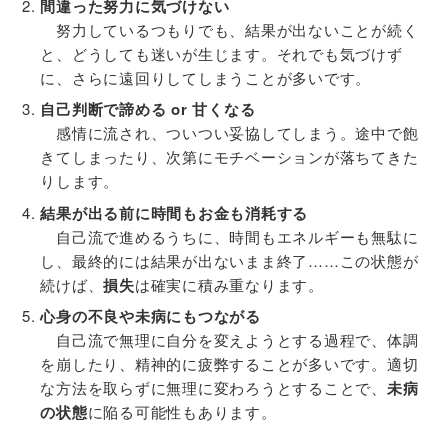
間違った努力に気づけない
努力しているつもりでも、結果が出ないことが続く
と、どうしても迷いが生じます。それでも気づけず
に、さらに遠回りしてしまうことが多いです。
自己判断で諦める or 甘くなる
感情に流され、ついつい妥協してしまう。途中で飽
きてしまったり、次第にモチベーションが落ちてきた
りします。
結果が出る前に時間もお金も消耗する
自己流で進めるうちに、時間もエネルギーも無駄に
し、最終的には結果が出ないまま終了……この状態が
続けば、
損失
は確実に積み重なります。
心身の不良や未病にもつながる
自己流で無理に自分を変えようとする過程で、体調
を崩したり、精神的に疲弊することが多いです。適切
な方法を取らずに無理に変わろうとすることで、
未病
の状態
に陥る可能性もあります。