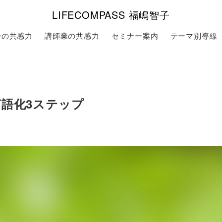
LIFECOMPASS 福嶋智子
者の共感力
講師業の共感力
セミナー案内
テーマ別導線
言語化3ステップ