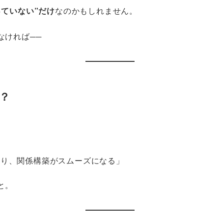
っていない”だけ
なのかもしれません。
なければ──
？
くり、関係構築がスムーズになる」
と。